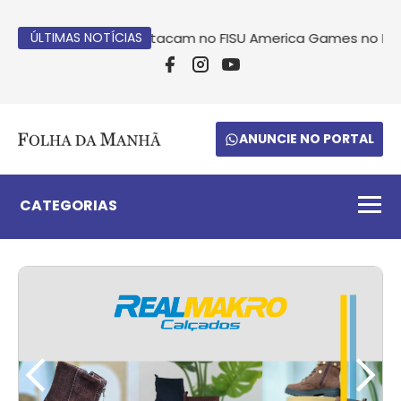
c se destacam no FISU America Games no Peru
ÚLTIMAS NOTÍCIAS
Atleta de 
ANUNCIE NO PORTAL
CATEGORIAS