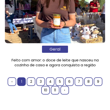
Geral
Feito com amor: o doce de leite que nasceu na
cozinha de casa e agora conquista a região
‹
1
2
3
4
5
6
7
8
9
10
11
›