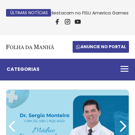
Unoesc se destacam no FISU America Games no Peru
ÚLTIMAS NOTÍCIAS
Atle
ANUNCIE NO PORTAL
CATEGORIAS