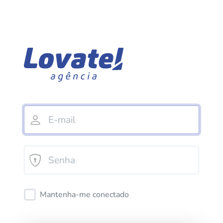
Mantenha-me conectado